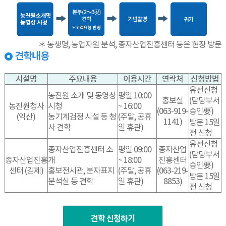
＊ 농생명, 농업자원 분석, 종자산업진흥센터 등은 현장 방문
견학내용
시설명
주요내용
이용시간
연락처
신청방법
유선신청
농진원 소개 및 동영상
평일 10:00
홍보실
(담당부서
농진원청사
시청
~ 16:00
(063-919-
승인要)
(익산)
농기계검정 시설 등 청
(주말, 공휴
1141)
방문 15일
사 견학
일 휴관)
전 신청
유선신청
종자산업진흥센터 소
평일 09:00
종자산업
(담당부서
종자산업진흥
개
~ 18:00
진흥센터
승인要)
센터 (김제)
홍보전시관, 분자표지
(주말, 공휴
(063-219-
방문 15일
분석실 등 견학
일 휴관)
8853)
전 신청
견학 신청하기